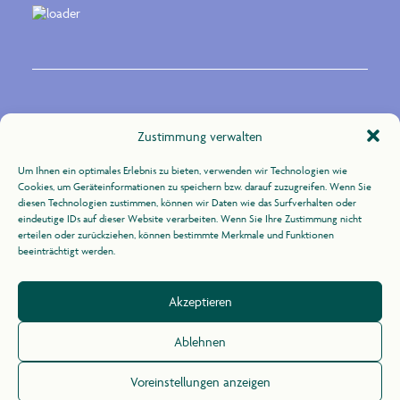
Kontakt
Zustimmung verwalten
Um Ihnen ein optimales Erlebnis zu bieten, verwenden wir Technologien wie
Zur Uhlandshöhe 10
Cookies, um Geräteinformationen zu speichern bzw. darauf zuzugreifen. Wenn Sie
70188 Stuttgart
diesen Technologien zustimmen, können wir Daten wie das Surfverhalten oder
eindeutige IDs auf dieser Website verarbeiten. Wenn Sie Ihre Zustimmung nicht
erteilen oder zurückziehen, können bestimmte Merkmale und Funktionen
+49 (0)711 / 164 31 -21
beeinträchtigt werden.
info@agid.de
Akzeptieren
Impressum
/
Datenschutz
Ablehnen
Voreinstellungen anzeigen