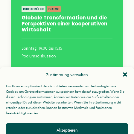
KULTUR-BÜHNE
DIALOG
Globale Transformation und die
Perspektiven einer kooperativen
Wirtschaft
Sonntag, 14.00 bis 15.15
Podiumsdiskussion
Die Herausforderungen der Gegenwart erfordern
Zustimmung verwalten
einen tiefgreifenden Wandel – nicht nur im
Denken, sondern auch im wirtschaftlichen
Um Ihnen ein optimales Erlebnis zu bieten, verwenden wir Technologien wie
Cookies, um Geräteinformationen zu speichern bzw. darauf zuzugreifen. Wenn Sie
Handeln von Einzelpersonen und Unternehmen.
diesen Technologien zustimmen, können wir Daten wie das Surfverhalten oder
Mehr erfahren
eindeutige IDs auf dieser Website verarbeiten. Wenn Sie Ihre Zustimmung nicht
erteilen oder zurückziehen, können bestimmte Merkmale und Funktionen
beeinträchtigt werden.
Akzeptieren