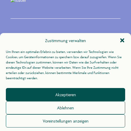
Kontakt
Zustimmung verwalten
Um Ihnen ein optimales Erlebnis zu bieten, verwenden wir Technologien wie
Zur Uhlandshöhe 10
Cookies, um Geräteinformationen zu speichern bzw. darauf zuzugreifen. Wenn Sie
70188 Stuttgart
diesen Technologien zustimmen, können wir Daten wie das Surfverhalten oder
eindeutige IDs auf dieser Website verarbeiten. Wenn Sie Ihre Zustimmung nicht
erteilen oder zurückziehen, können bestimmte Merkmale und Funktionen
+49 (0)711 / 164 31 -21
beeinträchtigt werden.
info@agid.de
Akzeptieren
Impressum
/
Datenschutz
Ablehnen
Voreinstellungen anzeigen