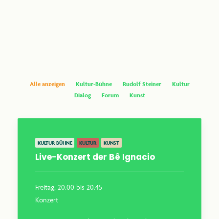
anthroposophie.de
Alle anzeigen
Kultur-Bühne
Rudolf Steiner
Kultur
Dialog
Forum
Kunst
KULTUR-BÜHNE
KULTUR
KUNST
Live-Konzert der Bê Ignacio
Freitag, 20.00 bis 20.45
Konzert