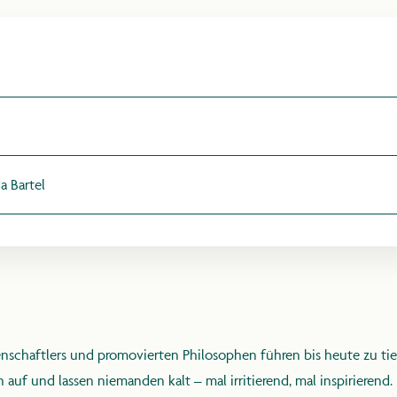
MARKTPLAT
LAGEPLAN
MITWIRKEND
a Bartel
UDOLF STEIN
senschaftlers und promovierten Philosophen führen bis heute zu 
ESSE & MED
f und lassen niemanden kalt – mal irritierend, mal inspirierend. 