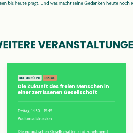
deen bis heute prägt. Und was macht seine Gedanken heute noch r
KONTAKT
EITERE VERANSTALTUNG
anthroposophie.de
KULTUR-BÜHNE
DIALOG
Die Zukunft des freien Menschen in
einer zerrissenen Gesellschaft
Freitag, 14.30 - 15.45
Podiumsdiskussion
Die europäischen Gesellschaften sind zunehmend