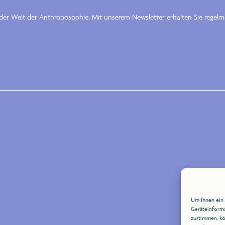
n der Welt der Anthroposophie. Mit unserem Newsletter erhalten Sie rege
Um Ihnen ein 
Geräteinforma
zustimmen, kö