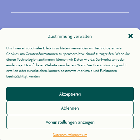
Kontakt
Zustimmung verwalten
Um Ihnen ein optimales Erlebnis zu bieten, verwenden wir Technologien wie
Zur Uhlandshöhe 10
Cookies, um Geräteinformationen zu speichern bzw. darauf zuzugreifen. Wenn Sie
70188 Stuttgart
diesen Technologien zustimmen, können wir Daten wie das Surfverhalten oder
eindeutige IDs auf dieser Website verarbeiten. Wenn Sie Ihre Zustimmung nicht
erteilen oder zurückziehen, können bestimmte Merkmale und Funktionen
+49 (0)711 / 164 31 -21
beeinträchtigt werden.
info@agid.de
Akzeptieren
Impressum
/
Datenschutz
Ablehnen
Voreinstellungen anzeigen
Datenschutz
Impressum