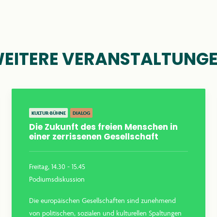
KONTAKT
EITERE VERANSTALTUNG
anthroposophie.de
KULTUR-BÜHNE
DIALOG
Die Zukunft des freien Menschen in
einer zerrissenen Gesellschaft
Freitag, 14.30 - 15.45
Podiumsdiskussion
Die europäischen Gesellschaften sind zunehmend
von politischen, sozialen und kulturellen Spaltungen