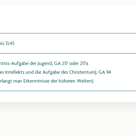
MARKTPLAT
LAGEPLAN
s 13.45
MITWIRKEND
ntnis-Aufgabe der Jugend,
GA 217 oder 217a
es Intellekts und die Aufgabe des Christentum), GA 94
erlangt man Erkenntnisse der höheren Welten)
UDOLF STEIN
ESSE & MED