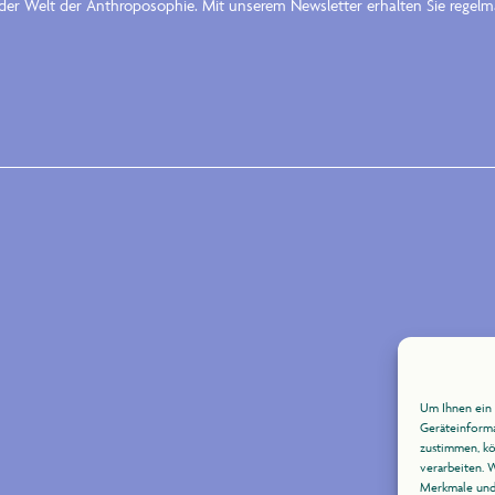
n der Welt der Anthroposophie. Mit unserem Newsletter erhalten Sie rege
Um Ihnen ein 
Geräteinforma
zustimmen, kö
verarbeiten. 
Merkmale und 