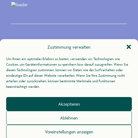
Kontakt
Zustimmung verwalten
Um Ihnen ein optimales Erlebnis zu bieten, verwenden wir Technologien wie
Zur Uhlandshöhe 10
Cookies, um Geräteinformationen zu speichern bzw. darauf zuzugreifen. Wenn Sie
70188 Stuttgart
diesen Technologien zustimmen, können wir Daten wie das Surfverhalten oder
eindeutige IDs auf dieser Website verarbeiten. Wenn Sie Ihre Zustimmung nicht
erteilen oder zurückziehen, können bestimmte Merkmale und Funktionen
+49 (0)711 / 164 31 -21
beeinträchtigt werden.
info@agid.de
Akzeptieren
Impressum
/
Datenschutz
Ablehnen
Voreinstellungen anzeigen