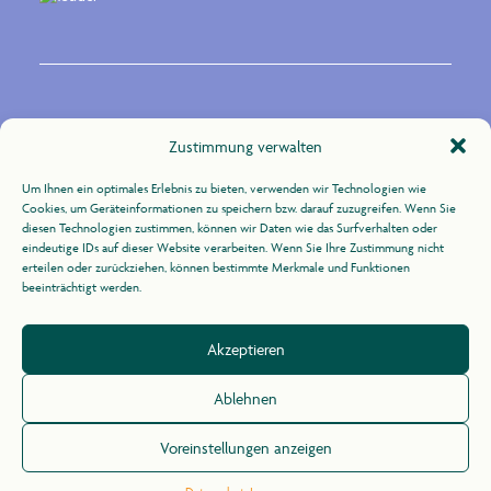
Kontakt
Zustimmung verwalten
Um Ihnen ein optimales Erlebnis zu bieten, verwenden wir Technologien wie
Zur Uhlandshöhe 10
Cookies, um Geräteinformationen zu speichern bzw. darauf zuzugreifen. Wenn Sie
70188 Stuttgart
diesen Technologien zustimmen, können wir Daten wie das Surfverhalten oder
eindeutige IDs auf dieser Website verarbeiten. Wenn Sie Ihre Zustimmung nicht
erteilen oder zurückziehen, können bestimmte Merkmale und Funktionen
+49 (0)711 / 164 31 -21
beeinträchtigt werden.
info@agid.de
Akzeptieren
Impressum
/
Datenschutz
Ablehnen
Voreinstellungen anzeigen