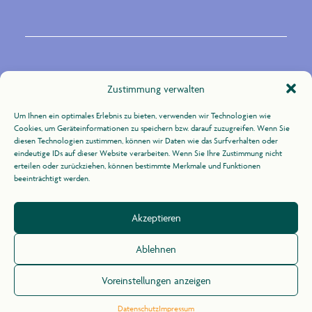
Kontakt
Zustimmung verwalten
Um Ihnen ein optimales Erlebnis zu bieten, verwenden wir Technologien wie
Zur Uhlandshöhe 10
Cookies, um Geräteinformationen zu speichern bzw. darauf zuzugreifen. Wenn Sie
70188 Stuttgart
diesen Technologien zustimmen, können wir Daten wie das Surfverhalten oder
eindeutige IDs auf dieser Website verarbeiten. Wenn Sie Ihre Zustimmung nicht
erteilen oder zurückziehen, können bestimmte Merkmale und Funktionen
+49 (0)711 / 164 31 -21
beeinträchtigt werden.
info@agid.de
Akzeptieren
Impressum
/
Datenschutz
Ablehnen
Voreinstellungen anzeigen
Datenschutz
Impressum