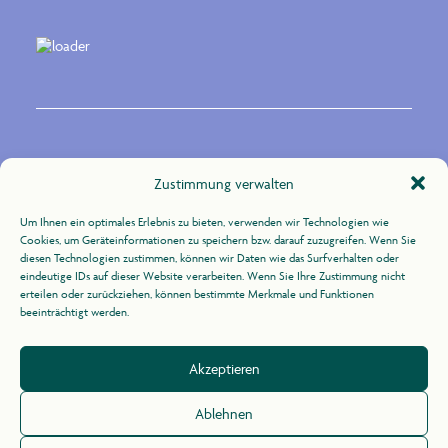
Kontakt
Zustimmung verwalten
Um Ihnen ein optimales Erlebnis zu bieten, verwenden wir Technologien wie
Zur Uhlandshöhe 10
Cookies, um Geräteinformationen zu speichern bzw. darauf zuzugreifen. Wenn Sie
70188 Stuttgart
diesen Technologien zustimmen, können wir Daten wie das Surfverhalten oder
eindeutige IDs auf dieser Website verarbeiten. Wenn Sie Ihre Zustimmung nicht
erteilen oder zurückziehen, können bestimmte Merkmale und Funktionen
+49 (0)711 / 164 31 -21
beeinträchtigt werden.
info@agid.de
Akzeptieren
Impressum
/
Datenschutz
Ablehnen