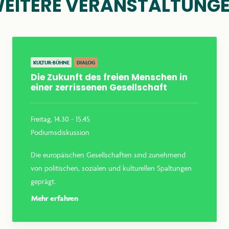
EITERE VERANSTALTUNG
KONTAKT
KULTUR-BÜHNE
DIALOG
Die Zukunft des freien Menschen in
einer zerrissenen Gesellschaft
anthroposophie.de
Freitag, 14.30 - 15.45
Podiumsdiskussion
Die europäischen Gesellschaften sind zunehmend
von politischen, sozialen und kulturellen Spaltungen
geprägt.
Mehr erfahren