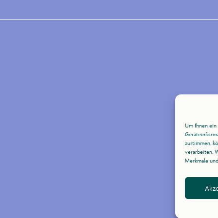
Um Ihnen ein 
Geräteinforma
zustimmen, kö
verarbeiten. 
Merkmale und 
Akze