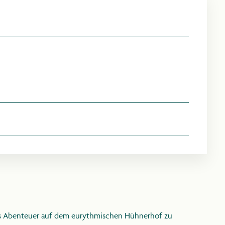
Z
E
ER
IEN
nes Abenteuer auf dem eurythmischen Hühnerhof zu