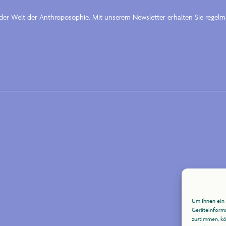
n der Welt der Anthroposophie. Mit unserem Newsletter erhalten Sie rege
Um Ihnen ein 
Geräteinforma
zustimmen, kö