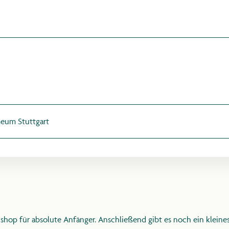
MARKTPLAT
LAGEPLAN
MITWIRKEND
meum Stuttgart
UDOLF STEIN
ESSE & MED
kshop für absolute Anfänger. Anschließend gibt es noch ein klei