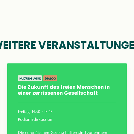
KONTAKT
EITERE VERANSTALTUNG
anthroposophie.de
KULTUR-BÜHNE
DIALOG
Die Zukunft des freien Menschen in
einer zerrissenen Gesellschaft
Freitag, 14.30 - 15.45
Podiumsdiskussion
Die europäischen Gesellschaften sind zunehmend