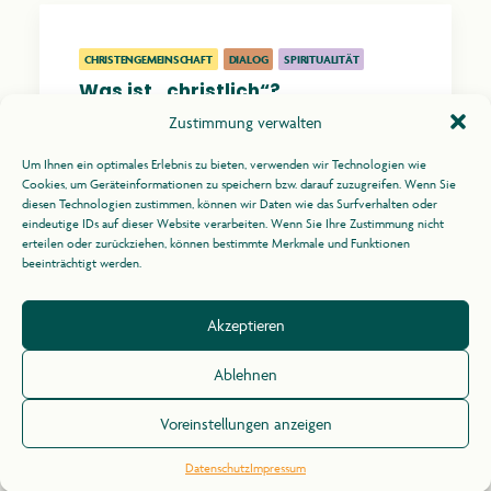
CHRISTENGEMEINSCHAFT
DIALOG
SPIRITUALITÄT
Was ist „christlich“?
Zustimmung verwalten
Sonntag, 14.00
Um Ihnen ein optimales Erlebnis zu bieten, verwenden wir Technologien wie
Cookies, um Geräteinformationen zu speichern bzw. darauf zuzugreifen. Wenn Sie
Impulsbeitrag und Gespräch
diesen Technologien zustimmen, können wir Daten wie das Surfverhalten oder
Mehr erfahren
eindeutige IDs auf dieser Website verarbeiten. Wenn Sie Ihre Zustimmung nicht
erteilen oder zurückziehen, können bestimmte Merkmale und Funktionen
beeinträchtigt werden.
Akzeptieren
Ablehnen
Zurück zum Programm
Voreinstellungen anzeigen
Datenschutz
Impressum