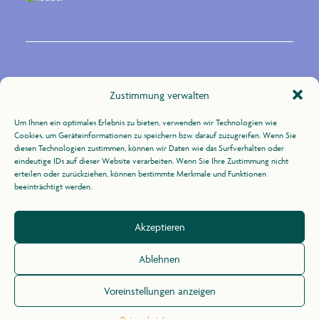
Kontakt
Zustimmung verwalten
Um Ihnen ein optimales Erlebnis zu bieten, verwenden wir Technologien wie
Zur Uhlandshöhe 10
Cookies, um Geräteinformationen zu speichern bzw. darauf zuzugreifen. Wenn Sie
70188 Stuttgart
diesen Technologien zustimmen, können wir Daten wie das Surfverhalten oder
eindeutige IDs auf dieser Website verarbeiten. Wenn Sie Ihre Zustimmung nicht
erteilen oder zurückziehen, können bestimmte Merkmale und Funktionen
+49 (0)711 / 164 31 -21
beeinträchtigt werden.
info@agid.de
Akzeptieren
Impressum
/
Datenschutz
Ablehnen
Voreinstellungen anzeigen